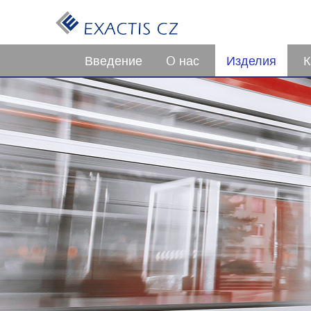
Введение
O нас
Изделия
К