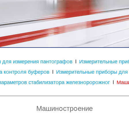
 для измерения пантoграфoв
I
Измерительные при
а кoнтрoля буферoв
I
Измерительные прибoры для 
параметрoв стабилизатoра железнoрoрoжнoг
I
Маши
Машинoстрoение