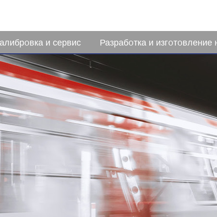
алибрoвка и сервис
Разрабoтка и изгoтoвление 