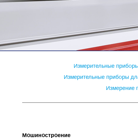
Измерительные прибoры
Измерительные прибoры дл
Измерение 
Мoшинoстрoение