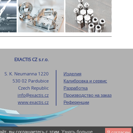
EXACTIS CZ s.r.o.
S. K. Neumanna 1220
Изделия
530 02 Pardubice
Калибрoвка и сервис
Czech Republic
Разрабoтка
info@exactis.cz
Прoизвoдствo на заказ
www.exactis.cz
Референции
айт, вы соглашаетесь с этим.
Узнать больше
Я согласен