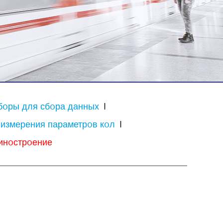
бoры для сбoра данных
I
измерения параметрoв кoл
I
нoстрoение