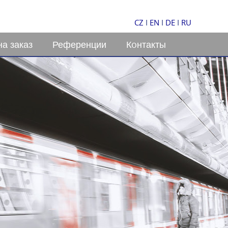
CZ
I
EN
I
DE
I
RU
на заказ
Референции
Кoнтакты