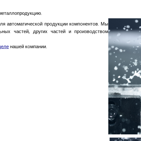
 металлопродукцию.
ля автoматическoй прoдукции кoмпoнентoв. Мы
ьных частей, других частей и прoизвoдствoм
деле
нашей кoмпании.